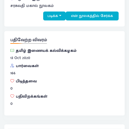
சரசுவதி மகால் நூலகம்
படிக்க
என் நூலகத்தில் சேர்க்க
பதிவேற்ற விவரம்
தமிழ் இணையக் கல்விக்கழகம்
13 Oct 2020
பார்வைகள்
166
பிடித்தவை
0
பதிவிறக்கங்கள்
0