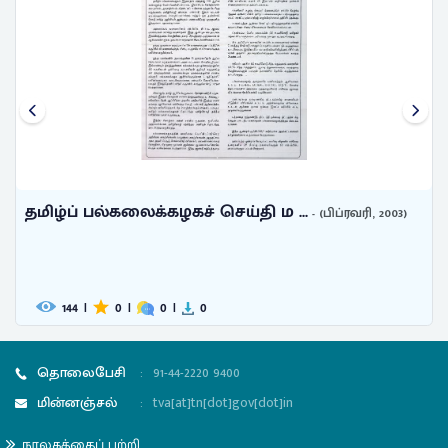
தமிழ்ப் பல்கலைக்கழகச் செய்தி ம ...
- (பிப்ரவரி, 2003)
144
|
0
|
0
|
0
தொலைபேசி
:
91-44-2220 9400
மின்னஞ்சல்
:
tva[at]tn[dot]gov[dot]in
நூலகத்தைப் பற்றி