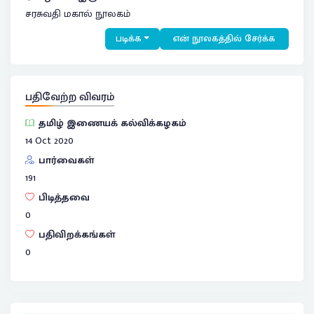
சரசுவதி மகால் நூலகம்
படிக்க
என் நூலகத்தில் சேர்க்க
பதிவேற்ற விவரம்
தமிழ் இணையக் கல்விக்கழகம்
14 Oct 2020
பார்வைகள்
191
பிடித்தவை
0
பதிவிறக்கங்கள்
0