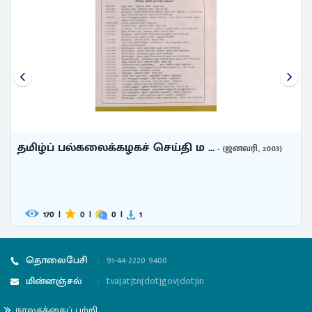
தமிழ்ப் பல்கலைக்கழகச் செய்தி ம ...
- (ஜனவரி, 2003)
170
|
0
|
0
|
1
தொலைபேசி
:
91-44-2220 9400
மின்னஞ்சல்
:
tva[at]tn[dot]gov[dot]in
நூலகத்தைப் பற்றி