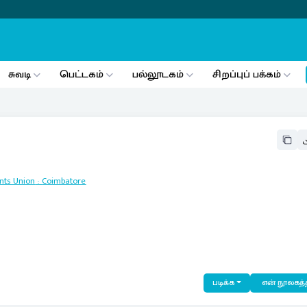
சுவடி
பெட்டகம்
பல்லூடகம்
சிறப்புப் பக்கம்
nts Union
:
Coimbatore
படிக்க
என் நூலகத்த