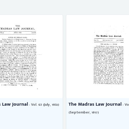
l
The Madras Law Journal
- Vol. 63 (July, 1932)
- Vol. 33
(September, 1917)