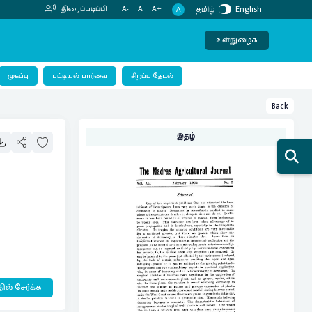
தமிழ்
English
திரைப்படிப்பி
A-
A
A+
A
உள்நுழைக
பட்டியல் பார்வை
முகப்பு
சிறப்பு தேடல்
Back
இதழ்
ில் சேர்க்க