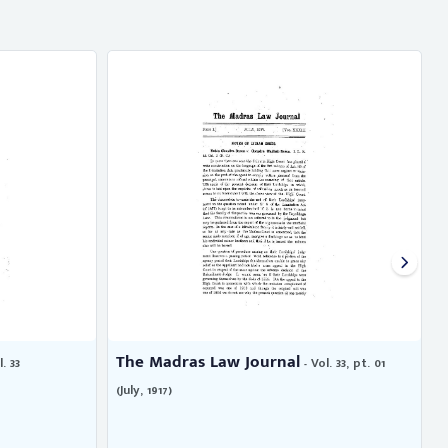
The Madras Law Journal
The Madras w
- Vol. 33, pt. 01
(July, 1917)
Gopalaswami Iyen