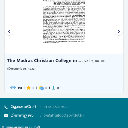
adras Christian College m ...
The Mad
- Vol. 2, no. 02
ber, 1932)
Patterson
158
|
0
|
0
|
0
247
தொலைபேசி
:
91-44-2220 9400
மின்னஞ்சல்
:
tva[at]tn[dot]gov[dot]in
நூலகத்தைப் பற்றி