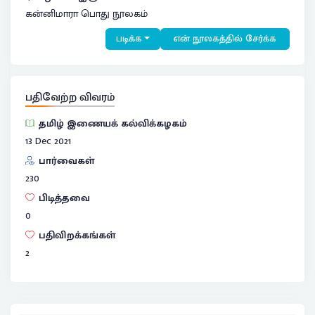
கன்னிமாரா பொது நூலகம்
படிக்க
என் நூலகத்தில் சேர்க்க
பதிவேற்ற விவரம்
தமிழ் இணையக் கல்விக்கழகம்
13 Dec 2021
பார்வைகள்
230
பிடித்தவை
0
பதிவிறக்கங்கள்
2