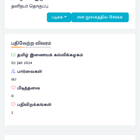
தனிநபர் தொகுப்பு
படிக்க
என் நூலகத்தில் சேர்க்க
பதிவேற்ற விவரம்
தமிழ் இணையக் கல்விக்கழகம்
02 Jan 2024
பார்வைகள்
167
பிடித்தவை
0
பதிவிறக்கங்கள்
2