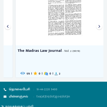
The Madras Law Journal
- Vol. 2 (1979)
175
|
0
|
0
|
2
தொலைபேசி
:
91-44-2220 9400
மின்னஞ்சல்
:
tva[at]tn[dot]gov[dot]in
நூலகத்தைப் பற்றி