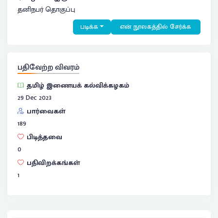
தனிநபர் தொகுப்பு
படிக்க
என் நூலகத்தில் சேர்க்க
பதிவேற்ற விவரம்
தமிழ் இணையக் கல்விக்கழகம்
29 Dec 2023
பார்வைகள்
189
பிடித்தவை
0
பதிவிறக்கங்கள்
1