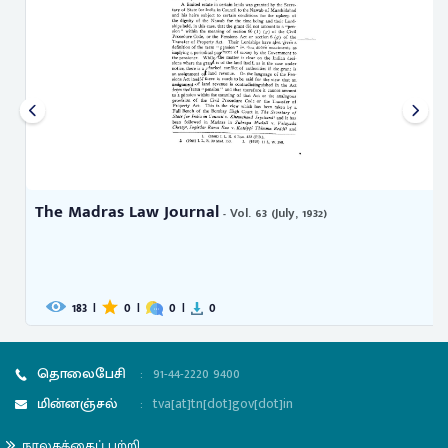
The Madras Law Journal
- Vol. 63 (July, 1932)
183
|
0
|
0
|
0
தொலைபேசி
:
91-44-2220 9400
மின்னஞ்சல்
:
tva[at]tn[dot]gov[dot]in
நூலகத்தைப் பற்றி