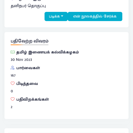
தனிநபர் தொகுப்பு
படிக்க
என் நூலகத்தில் சேர்க்க
பதிவேற்ற விவரம்
தமிழ் இணையக் கல்விக்கழகம்
30 Nov 2023
பார்வைகள்
167
பிடித்தவை
0
பதிவிறக்கங்கள்
2