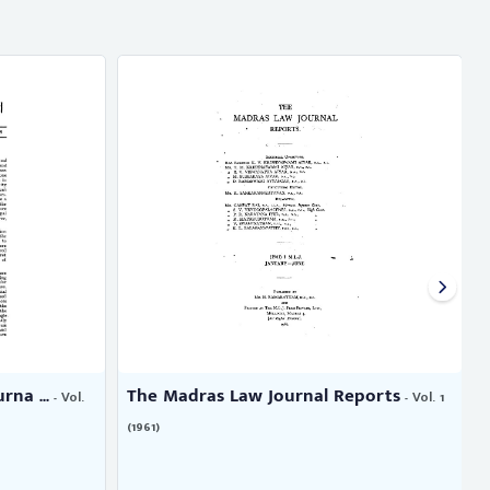
na ...
The Madras Law Journal Reports
- Vol.
- Vol. 1
(1961)
(