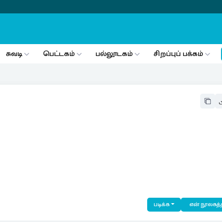
சுவடி
பெட்டகம்
பல்லூடகம்
சிறப்புப் பக்கம்
படிக்க
என் நூலகத்த