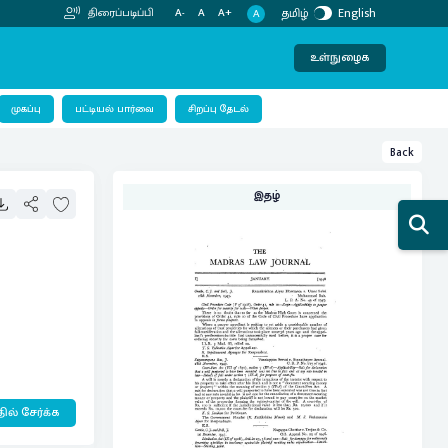
தமிழ்
English
திரைப்படிப்பி
A-
A
A+
A
உள்நுழைக
பட்டியல் பார்வை
முகப்பு
சிறப்பு தேடல்
Back
இதழ்
ில் சேர்க்க