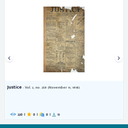
Justice
- Vol. 2, no. 259 (November 11, 1918)
220
|
0
|
0
|
11