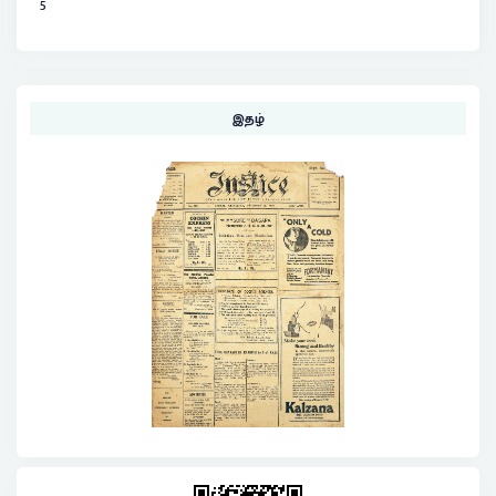
5
இதழ்