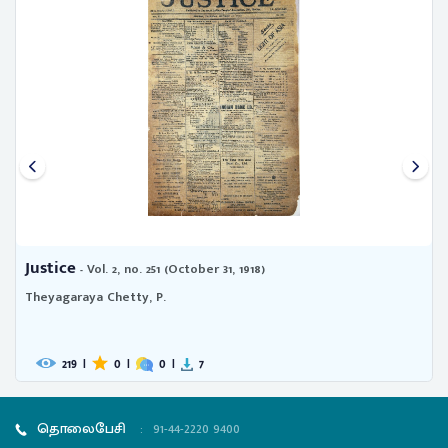
Justice
- Vol. 2, no. 251 (October 31, 1918)
Theyagaraya Chetty, P.
219
|
0
|
0
|
7
தொலைபேசி
:
91-44-2220 9400