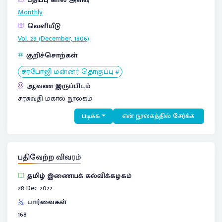
Monthly
வெளியீடு
Vol. 29 (December, 1806)
குறிச்சொற்கள்
சரபோஜி மன்னர் தொகுப்பு #
ஆவண இருப்பிடம்
சரசுவதி மகால் நூலகம்
படிக்க
என் நூலகத்தில் சேர்க்க
பதிவேற்ற விவரம்
தமிழ் இணையக் கல்விக்கழகம்
28 Dec 2022
பார்வைகள்
168