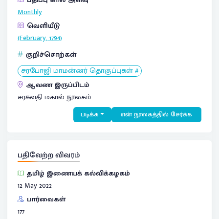
Monthly
வெளியீடு
(February, 1794)
குறிச்சொற்கள்
சரபோஜி மாமன்னர் தொகுப்புகள் #
ஆவண இருப்பிடம்
சரசுவதி மகால் நூலகம்
படிக்க
என் நூலகத்தில் சேர்க்க
பதிவேற்ற விவரம்
தமிழ் இணையக் கல்விக்கழகம்
12 May 2022
பார்வைகள்
177