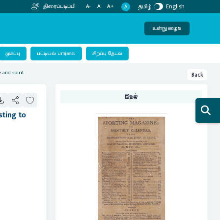
தமிழ்
English
திரைப்படிப்பி
A-
A
A+
A
உள்நுழைக
பட்டியல் பார்வை
முகப்பு
சிறப்பு தேடல்
 and spirit
Back
இதழ்
sting to