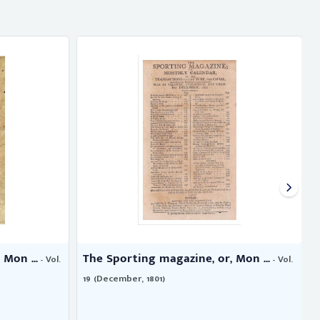
Mon ...
The Sporting magazine, or, Mon ...
- Vol.
- Vol.
19 (December, 1801)
4