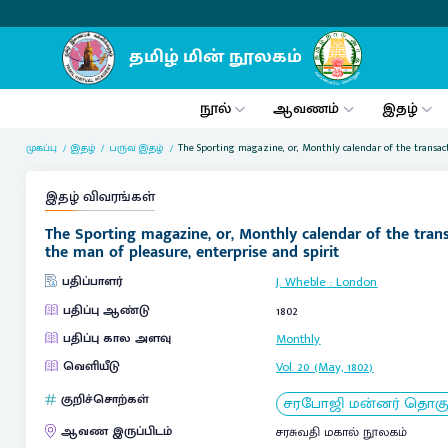
நூல்
ஆவணம்
இதழ்
முகப்பு
இதழ்
பருவ இதழ்
The Sporting magazine, or, Monthly calendar of the transacti
இதழ் விவரங்கள்
The Sporting magazine, or, Monthly calendar of the transa
the man of pleasure, enterprise and spirit
பதிப்பாளர்
J. Wheble
:
London
பதிப்பு ஆண்டு
1802
பதிப்பு கால அளவு
Monthly
வெளியீடு
Vol. 20 (May, 1802)
குறிச்சொற்கள்
சரபோஜி மன்னர் தொகுப்
ஆவண இருப்பிடம்
சரசுவதி மகால் நூலகம்