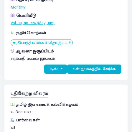
Monthly
வெளியீடு
Vol. 38, no. 224 (May, 1811)
குறிச்சொற்கள்
சரபோஜி மன்னர் தொகுப்பு #
ஆவண இருப்பிடம்
சரசுவதி மகால் நூலகம்
படிக்க
என் நூலகத்தில் சேர்க்க
பதிவேற்ற விவரம்
தமிழ் இணையக் கல்விக்கழகம்
26 Dec 2022
பார்வைகள்
178