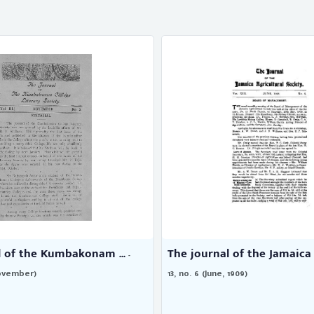
l of the Kumbakonam ...
The journal of the Jamaica a
-
(November)
13, no. 6 (June, 1909)