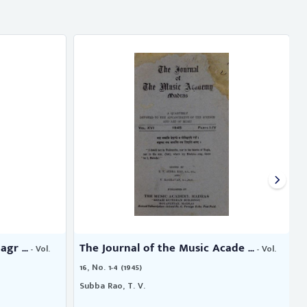
gr ...
The Journal of the Music Acade ...
- Vol.
- Vol.
16, No. 1-4 (1945)
1
Subba Rao, T. V.
B