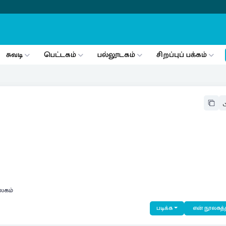
சுவடி
பெட்டகம்
பல்லூடகம்
சிறப்புப் பக்கம்
லகம்
படிக்க
என் நூலகத்த