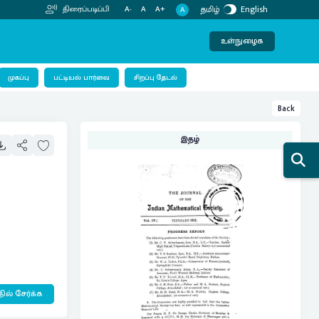
தமிழ்
English
திரைப்படிப்பி
A-
A
A+
A
உள்நுழைக
பட்டியல் பார்வை
முகப்பு
சிறப்பு தேடல்
Back
இதழ்
ில் சேர்க்க