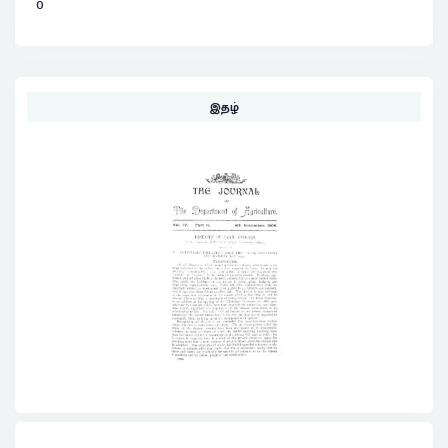
0
இதழ்