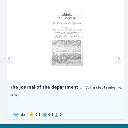
The journal of the department ...
- Vol. 11 (September 10,
1913)
165
|
0
|
0
|
0