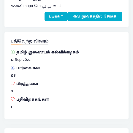
கன்னிமாரா பொது நூலகம்
படிக்க
என் நூலகத்தில் சேர்க்க
பதிவேற்ற விவரம்
தமிழ் இணையக் கல்விக்கழகம்
12 Sep 2022
பார்வைகள்
158
பிடித்தவை
0
பதிவிறக்கங்கள்
1