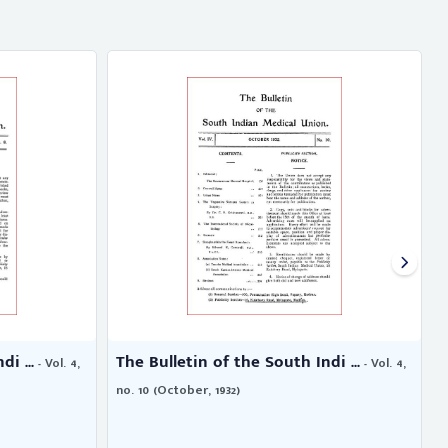
The Bulletin of the South Indi ...
The Bul
Vol. 4,
- Vol. 4,
no. 10 (October, 1932)
no. 3 (Mar