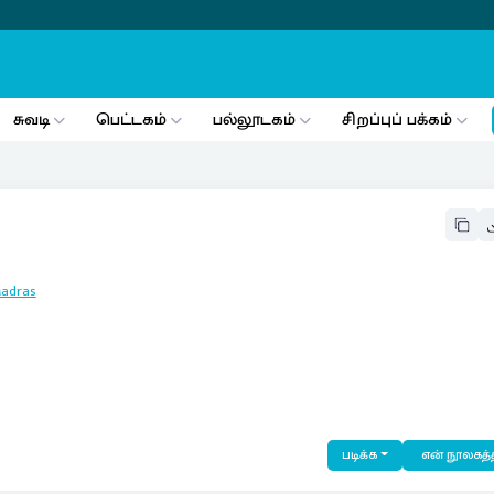
சுவடி
பெட்டகம்
பல்லூடகம்
சிறப்புப் பக்கம்
adras
படிக்க
என் நூலகத்த