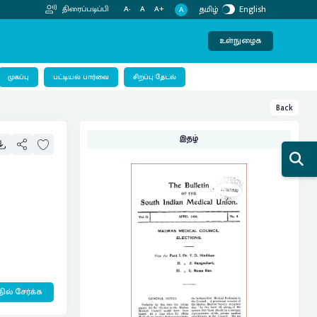
தமிழ்
English
திரைப்படிப்பி
A-
A
A+
A
உள்நுழைக
பட்டியல் பார்வை
முகப்பு
சிறப்பு தேடல்
Back
இதழ்
ில் சேர்க்க