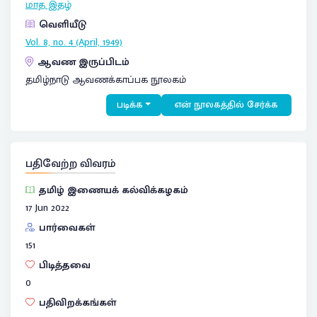
மாத இதழ்
வெளியீடு
Vol. 8, no. 4 (April, 1949)
ஆவண இருப்பிடம்
தமிழ்நாடு ஆவணக்காப்பக நூலகம்
படிக்க
என் நூலகத்தில் சேர்க்க
பதிவேற்ற விவரம்
தமிழ் இணையக் கல்விக்கழகம்
17 Jun 2022
பார்வைகள்
151
பிடித்தவை
0
பதிவிறக்கங்கள்