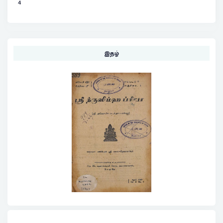
4
இதழ்