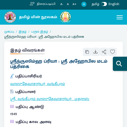
தமிழ்
English
திரைப்படிப்பி
A
A-
A
A+
முகப்பு
இதழ்
பருவ இதழ்
ஸ்ரீந்ருஸிம்ஹ ப்ரியா : ஸ்ரீ அஹோபில மடம் பத்ரிகை
இதழ் விவரங்கள்
ஸ்ரீந்ருஸிம்ஹ ப்ரியா : ஸ்ரீ அஹோபில மடம்
பத்ரிகை
பதிப்பாசிரியர்
வாஸுதேவாசார்யர், வங்கீபுரம்
பதிப்பாளர்
ஸ்ரீ. வங்கீபுரம் வாஸுதேவாசார்யர்
:
மதராஸ்
பதிப்பு ஆண்டு
1949
பதிப்பு கால அளவு