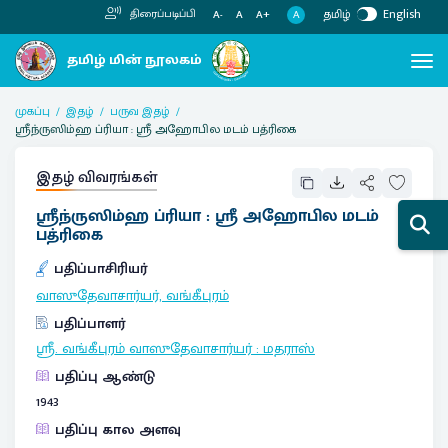
தமிழ்
English
திரைப்படிப்பி
A
A-
A
A+
முகப்பு
இதழ்
பருவ இதழ்
ஸ்ரீந்ருஸிம்ஹ ப்ரியா : ஸ்ரீ அஹோபில மடம் பத்ரிகை
இதழ் விவரங்கள்
ஸ்ரீந்ருஸிம்ஹ ப்ரியா : ஸ்ரீ அஹோபில மடம்
பத்ரிகை
பதிப்பாசிரியர்
வாஸுதேவாசார்யர், வங்கீபுரம்
பதிப்பாளர்
ஸ்ரீ. வங்கீபுரம் வாஸுதேவாசார்யர்
:
மதராஸ்
பதிப்பு ஆண்டு
1943
பதிப்பு கால அளவு