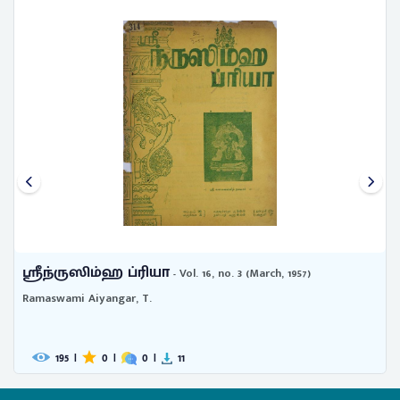
ஸ்ரீந்ருஸிம்ஹ ப்ரியா
- Vol. 15, no. 3 (March, 1956)
Ramaswami Aiyangar, T.
144
|
0
|
0
|
5