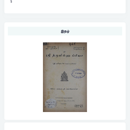
5
இதழ்