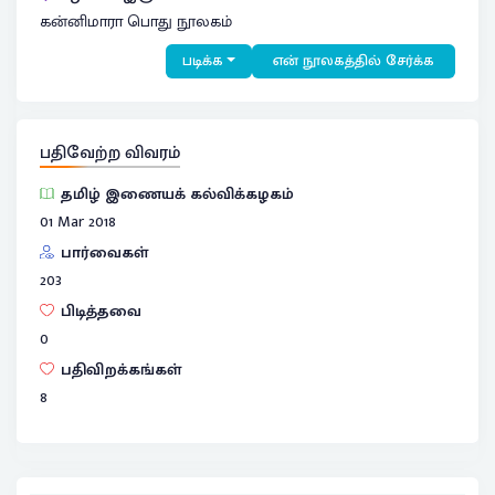
கன்னிமாரா பொது நூலகம்
படிக்க
என் நூலகத்தில் சேர்க்க
பதிவேற்ற விவரம்
தமிழ் இணையக் கல்விக்கழகம்
01 Mar 2018
பார்வைகள்
203
பிடித்தவை
0
பதிவிறக்கங்கள்
8