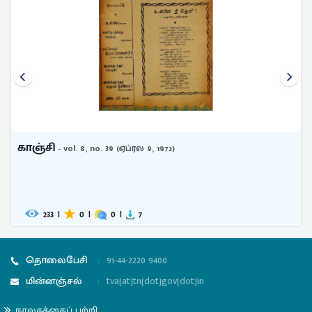
காஞ்சி
- vol. 10, no. 44 (மே 19, 1974)
236
|
0
|
0
|
8
தொலைபேசி
:
91-44-2220 9400
மின்னஞ்சல்
:
tva[at]tn[dot]gov[dot]in
நூலகத்தைப் பற்றி