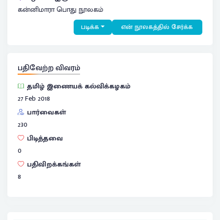
கன்னிமாரா பொது நூலகம்
படிக்க
என் நூலகத்தில் சேர்க்க
பதிவேற்ற விவரம்
தமிழ் இணையக் கல்விக்கழகம்
27 Feb 2018
பார்வைகள்
230
பிடித்தவை
0
பதிவிறக்கங்கள்
8