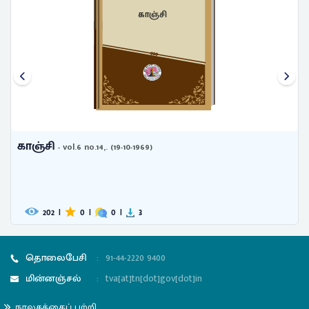
காஞ்சி
காஞ்சி
- vol.6 no.14,. (19-10-1969)
202
|
0
|
0
|
3
தொலைபேசி
:
91-44-2220 9400
மின்னஞ்சல்
:
tva[at]tn[dot]gov[dot]in
நூலகத்தைப் பற்றி