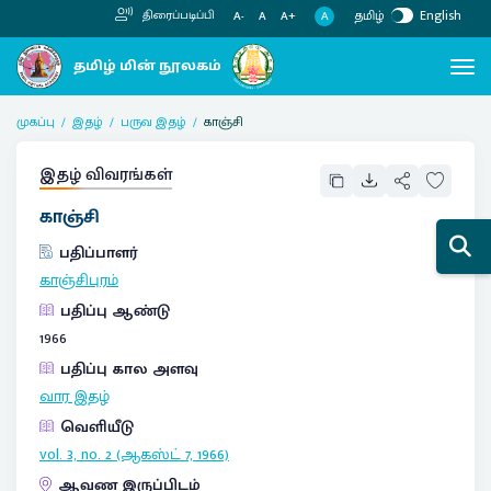
தமிழ்
English
திரைப்படிப்பி
A
A-
A
A+
முகப்பு
இதழ்
பருவ இதழ்
காஞ்சி
இதழ் விவரங்கள்
காஞ்சி
பதிப்பாளர்
காஞ்சிபுரம்
பதிப்பு ஆண்டு
1966
பதிப்பு கால அளவு
வார இதழ்
வெளியீடு
vol. 3, no. 2 (ஆகஸ்ட் 7, 1966)
ஆவண இருப்பிடம்