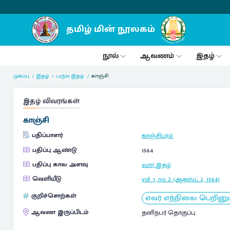
நூல்
ஆவணம்
இதழ்
முகப்பு
இதழ்
பருவ இதழ்
காஞ்சி
இதழ் விவரங்கள்
காஞ்சி
பதிப்பாளர்
காஞ்சிபுரம்
பதிப்பு ஆண்டு
1964
பதிப்பு கால அளவு
வார இதழ்
வெளியீடு
vol. 1, no. 2 (ஆகஸ்ட் 2, 1964)
குறிச்சொற்கள்
எவர் எந்நிலை பெறினும
ஆவண இருப்பிடம்
தனிநபர் தொகுப்பு