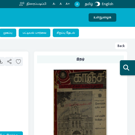
தமிழ்
English
திரைப்படிப்பி
A-
A
A+
A
உள்நுழைக
பட்டியல் பார்வை
முகப்பு
சிறப்பு தேடல்
Back
இதழ்