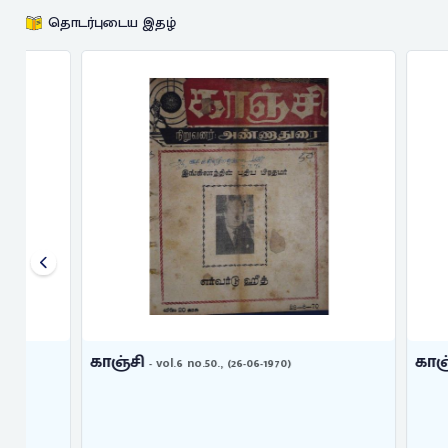
தொடர்புடைய இதழ்
காஞ்சி
காஞ்சி
- vol.6 no.50., (26-06-1970)
- vol.