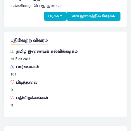
கன்னிமாரா பொது நூலகம்
படிக்க
என் நூலகத்தில் சேர்க்க
பதிவேற்ற விவரம்
தமிழ் இணையக் கல்விக்கழகம்
26 Feb 2018
பார்வைகள்
201
பிடித்தவை
0
பதிவிறக்கங்கள்
12