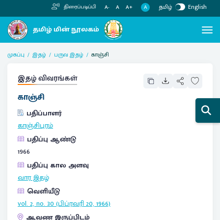
தமிழ்
English
திரைப்படிப்பி
A
A-
A
A+
முகப்பு
இதழ்
பருவ இதழ்
காஞ்சி
இதழ் விவரங்கள்
காஞ்சி
பதிப்பாளர்
காஞ்சிபுரம்
பதிப்பு ஆண்டு
1966
பதிப்பு கால அளவு
வார இதழ்
வெளியீடு
vol. 2, no. 30 (பிப்ரவரி 20, 1966)
ஆவண இருப்பிடம்