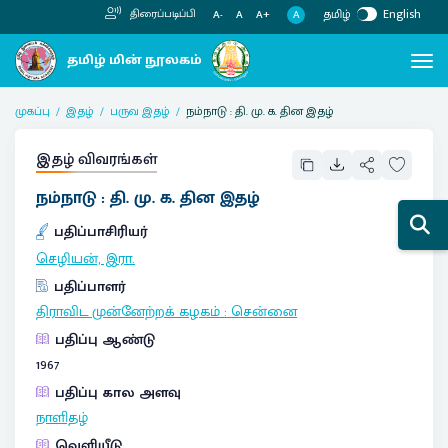
தமிழ்
English
திரைப்படிப்பி
A
A-
A
A+
முகப்பு
இதழ்
பருவ இதழ்
நம்நாடு : தி. மு. க. தின இதழ்
இதழ் விவரங்கள்
நம்நாடு : தி. மு. க. தின இதழ்
பதிப்பாசிரியர்
செழியன், இரா.
பதிப்பாளர்
திராவிட முன்னேற்றக் கழகம்
:
சென்னை
பதிப்பு ஆண்டு
1967
பதிப்பு கால அளவு
நாளிதழ்
வெளியீடு