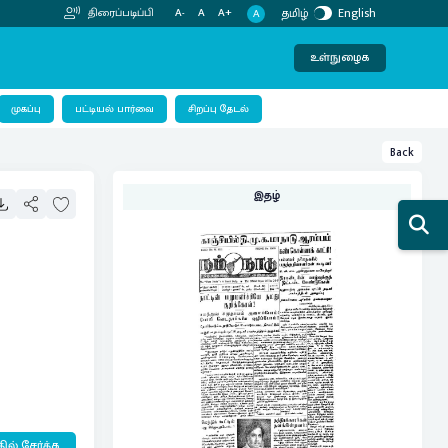
தமிழ்
English
திரைப்படிப்பி
A-
A
A+
A
உள்நுழைக
பட்டியல் பார்வை
முகப்பு
சிறப்பு தேடல்
Back
இதழ்
ில் சேர்க்க