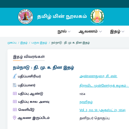
நூல்
ஆவணம்
இதழ்
முகப்பு
இதழ்
பருவ இதழ்
நம்நாடு : தி. மு. க. தின இதழ்
இதழ் விவரங்கள்
நம்நாடு : தி. மு. க. தின இதழ்
அண்ணாதுரை, சி. என்.
பதிப்பாசிரியர்
பதிப்பாளர்
திராவிட முன்னேற்றக் கழகம்
பதிப்பு ஆண்டு
1954
பதிப்பு கால அளவு
நாளிதழ்
வெளியீடு
Vol. 2, no. 59 (ஆகஸ்ட் 21, 1954)
ஆவண இருப்பிடம்
தனிநபர் தொகுப்பு