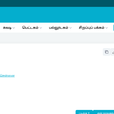
சுவடி
பெட்டகம்
பல்லூடகம்
சிறப்புப் பக்கம்
:
சென்னை
படிக்க
என் நூலகத்த