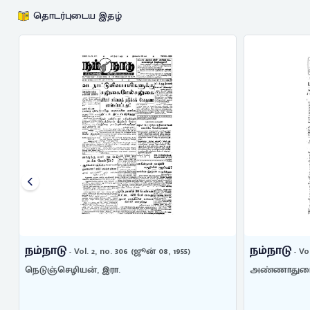
தொடர்புடைய இதழ்
நம்நாடு
நம்நாடு
- Vol. 1, no. 133 (நவம்பர் 17, 1953)
அண்ணாதுரை, சி. என்.
நெடுஞ்செ