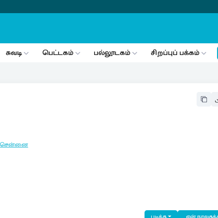
சுவடி
பெட்டகம்
பல்லூடகம்
சிறப்புப் பக்கம்
:
சென்னை
படிக்க
என் நூலகத்த