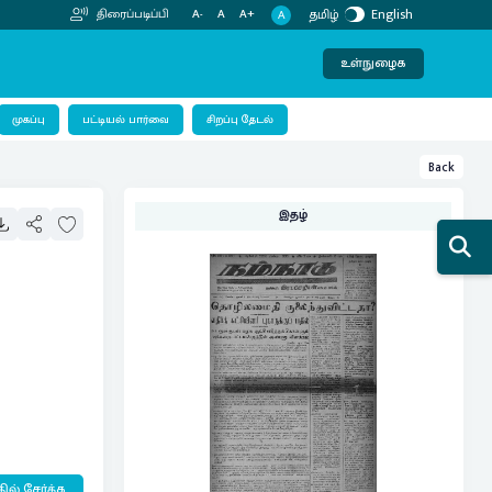
தமிழ்
English
திரைப்படிப்பி
A-
A
A+
A
உள்நுழைக
பட்டியல் பார்வை
முகப்பு
சிறப்பு தேடல்
Back
இதழ்
ில் சேர்க்க