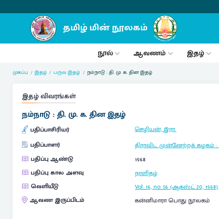
நூல்
ஆவணம்
இதழ்
முகப்பு
இதழ்
பருவ இதழ்
நம்நாடு : தி. மு. க. தின இதழ்
இதழ் விவரங்கள்
நம்நாடு : தி. மு. க. தின இதழ்
செழியன், இரா.
பதிப்பாசிரியர்
பதிப்பாளர்
திராவிட முன்னேற்றக் கழகம்
பதிப்பு ஆண்டு
1968
பதிப்பு கால அளவு
நாளிதழ்
வெளியீடு
Vol. 16, no. 56 (ஆகஸ்ட் 20, 1968)
ஆவண இருப்பிடம்
கன்னிமாரா பொது நூலகம்