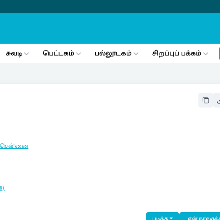
சுவடி
பெட்டகம்
பல்லூடகம்
சிறப்புப் பக்கம்
:
சென்னை
8)
படிக்க
என் நூலகத்த