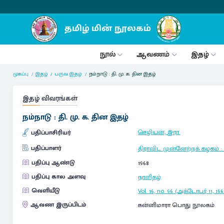
நூல்
ஆவணம்
இதழ்
முகப்பு
இதழ்
பருவ இதழ்
நம்நாடு : தி. மு. க. தின இதழ்
இதழ் விவரங்கள்
நம்நாடு : தி. மு. க. தின இதழ்
செழியன், இரா.
பதிப்பாசிரியர்
பதிப்பாளர்
திராவிட முன்னேற்றக் கழகம்
பதிப்பு ஆண்டு
1968
பதிப்பு கால அளவு
நாளிதழ்
வெளியீடு
Vol. 16, no. 96 (அக்டோபர் 11, 196
ஆவண இருப்பிடம்
கன்னிமாரா பொது நூலகம்