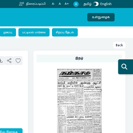
தமிழ்
English
திரைப்படிப்பி
A-
A
A+
A
உள்நுழைக
பட்டியல் பார்வை
முகப்பு
சிறப்பு தேடல்
Back
இதழ்
ில் சேர்க்க