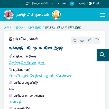
தமிழ்
English
திரைப்படிப்பி
A
A-
A
A+
முகப்பு
இதழ்
பருவ இதழ்
நம்நாடு : தி. மு. க. தின இதழ்
இதழ் விவரங்கள்
நம்நாடு : தி. மு. க. தின இதழ்
பதிப்பாசிரியர்
நெடுஞ்செழியன், இரா.
பதிப்பாளர்
திராவிட முன்னேற்றக் கழகம்
:
சென்னை
பதிப்பு ஆண்டு
1957
பதிப்பு கால அளவு
நாளிதழ்
வெளியீடு