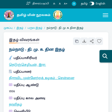
தமிழ்
English
திரைப்படிப்பி
A
A-
A
A+
முகப்பு
இதழ்
பருவ இதழ்
நம்நாடு : தி. மு. க. தின இதழ்
இதழ் விவரங்கள்
நம்நாடு : தி. மு. க. தின இதழ்
பதிப்பாசிரியர்
நெடுஞ்செழியன், இரா.
பதிப்பாளர்
திராவிட முன்னேற்றக் கழகம்
:
சென்னை
பதிப்பு ஆண்டு
1956
பதிப்பு கால அளவு
நாளிதழ்
வெளியீடு