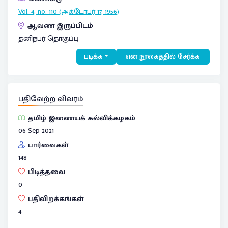
Vol. 4, no. 110 (அக்டோபர் 17, 1956)
ஆவண இருப்பிடம்
தனிநபர் தொகுப்பு
படிக்க
என் நூலகத்தில் சேர்க்க
பதிவேற்ற விவரம்
தமிழ் இணையக் கல்விக்கழகம்
06 Sep 2021
பார்வைகள்
148
பிடித்தவை
0
பதிவிறக்கங்கள்
4