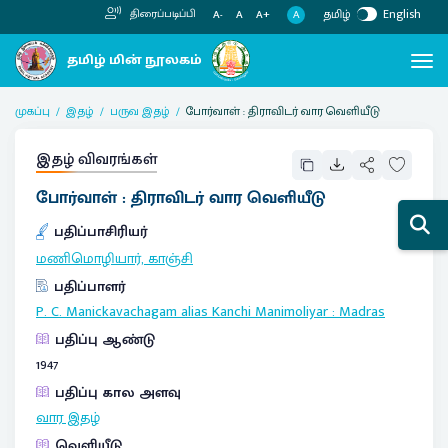
தமிழ்
English
திரைப்படிப்பி
A
A-
A
A+
முகப்பு
இதழ்
பருவ இதழ்
போர்வாள் : திராவிடர் வார வெளியீடு
இதழ் விவரங்கள்
போர்வாள் : திராவிடர் வார வெளியீடு
பதிப்பாசிரியர்
மணிமொழியார், காஞ்சி
பதிப்பாளர்
P. C. Manickavachagam alias Kanchi Manimoliyar
:
Madras
பதிப்பு ஆண்டு
1947
பதிப்பு கால அளவு
வார இதழ்
வெளியீடு