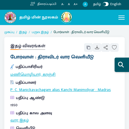
தமிழ்
English
திரைப்படிப்பி
A
A-
A
A+
முகப்பு
இதழ்
பருவ இதழ்
போர்வாள் : திராவிடர் வார வெளியீடு
இதழ் விவரங்கள்
போர்வாள் : திராவிடர் வார வெளியீடு
பதிப்பாசிரியர்
மணிமொழியார், காஞ்சி
பதிப்பாளர்
P. C. Manickavachagam alias Kanchi Manimoliyar
:
Madras
பதிப்பு ஆண்டு
1950
பதிப்பு கால அளவு
வார இதழ்
வெளியீடு