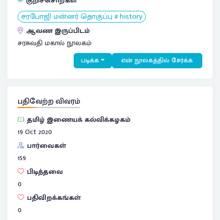
குறிச்சொற்கள்
சரபோஜி மன்னர் தொகுப்பு # history
ஆவண இருப்பிடம்
சரசுவதி மகால் நூலகம்
படிக்க
என் நூலகத்தில் சேர்க்க
பதிவேற்ற விவரம்
தமிழ் இணையக் கல்விக்கழகம்
19 Oct 2020
பார்வைகள்
159
பிடித்தவை
0
பதிவிறக்கங்கள்
0