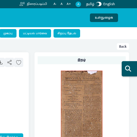
தமிழ்
English
திரைப்படிப்பி
A-
A
A+
A
உள்நுழைக
பட்டியல் பார்வை
முகப்பு
சிறப்பு தேடல்
Back
இதழ்