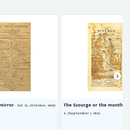
The Scourge or the monthly exp ...
 (October, 1803)
- Vol.
4, (September 1, 1812)
4