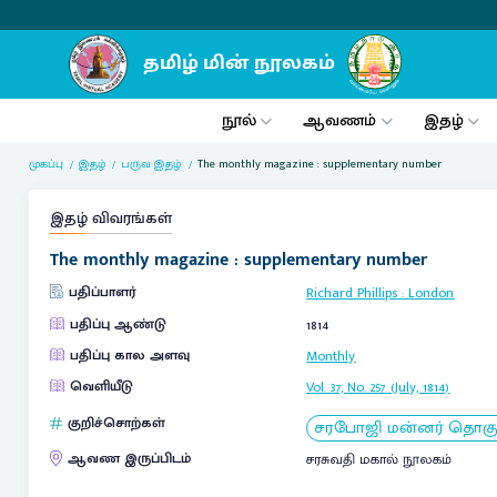
நூல்
ஆவணம்
இதழ்
முகப்பு
இதழ்
பருவ இதழ்
The monthly magazine : supplementary number
இதழ் விவரங்கள்
The monthly magazine : supplementary number
பதிப்பாளர்
Richard Phillips
:
London
பதிப்பு ஆண்டு
1814
பதிப்பு கால அளவு
Monthly
வெளியீடு
Vol. 37, No. 257 (July, 1814)
குறிச்சொற்கள்
சரபோஜி மன்னர் தொகுப்ப
ஆவண இருப்பிடம்
சரசுவதி மகால் நூலகம்