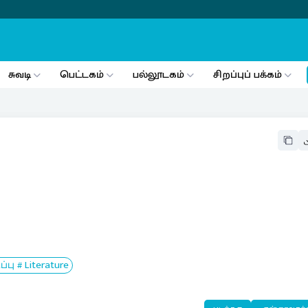
சுவடி
பெட்டகம்
பல்லூடகம்
சிறப்புப் பக்கம்
ு # Literature