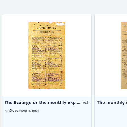
 or the monthly exp ...
The monthly mirror
- Vol.
- Vol. 16,
 1812)