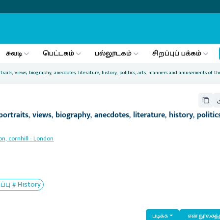
சுவடி
பெட்டகம்
பல்லூடகம்
சிறப்புப் பக்கம்
its, views, biography, anecdotes, literature, history, politics, arts, manners and amusements of th
aits, views, biography, anecdotes, literature, history, politics,
n, cornhill
:
London
ு # History
படிக்க
என் நூலகத்த