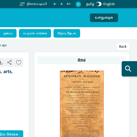
தமிழ்
English
திரைப்படிப்பி
A-
A
A+
A
உள்நுழைக
பட்டியல் பார்வை
முகப்பு
சிறப்பு தேடல்
e age
Back
இதழ்
 arts,
ில் சேர்க்க