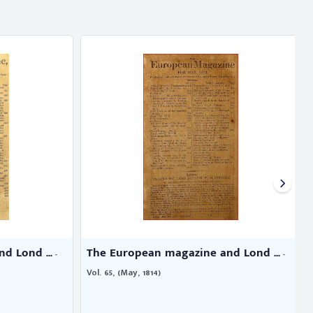
 Lond ...
The European magazine and Lond ...
-
-
Vol. 65, (May, 1814)
V