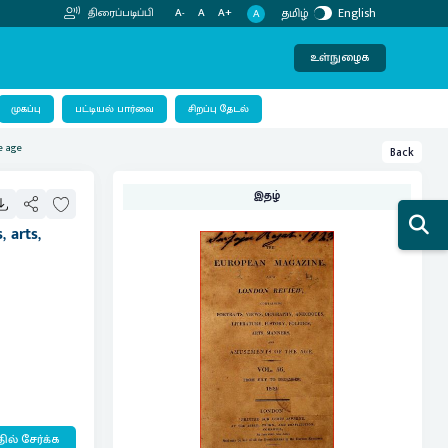
தமிழ்
English
திரைப்படிப்பி
A-
A
A+
A
உள்நுழைக
பட்டியல் பார்வை
முகப்பு
சிறப்பு தேடல்
e age
Back
இதழ்
 arts,
ில் சேர்க்க