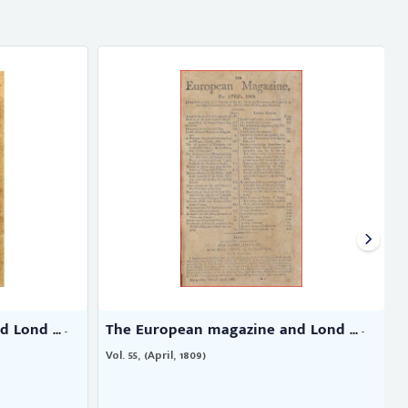
 Lond ...
The European magazine and Lond ...
-
-
Vol. 55, (April, 1809)
V