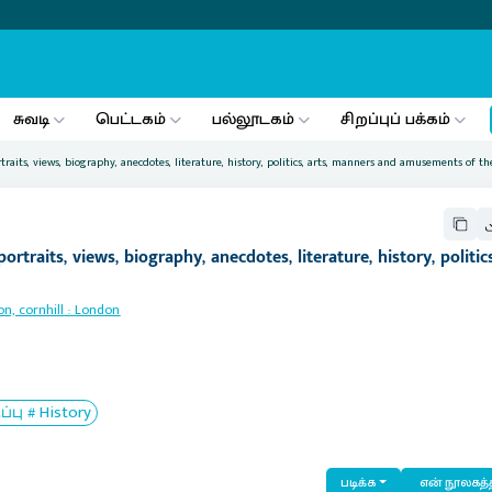
சுவடி
பெட்டகம்
பல்லூடகம்
சிறப்புப் பக்கம்
its, views, biography, anecdotes, literature, history, politics, arts, manners and amusements of th
aits, views, biography, anecdotes, literature, history, politics,
n, cornhill
:
London
ு # History
படிக்க
என் நூலகத்த