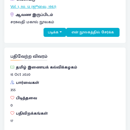
Vol. 1, no. 12 (ஜூலை, 1967)
ஆவண இருப்பிடம்
சரசுவதி மகால் நூலகம்
படிக்க
என் நூலகத்தில் சேர்க்க
பதிவேற்ற விவரம்
தமிழ் இணையக் கல்விக்கழகம்
15 Oct 2020
பார்வைகள்
355
பிடித்தவை
0
பதிவிறக்கங்கள்
17