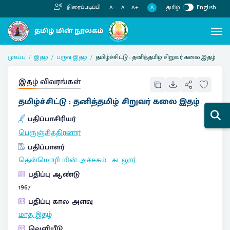
தமிழ்
English
திரைப்படிப்பி
A
A-
A
A+
முகப்பு
இதழ்
பருவ இதழ்
தமிழ்ச்சிட்டு : தனித்தமிழ் சிறுவர் கலை இதழ்
இதழ் விவரங்கள்
தமிழ்ச்சிட்டு : தனித்தமிழ் சிறுவர் கலை இதழ்
பதிப்பாசிரியர்
பெருஞ்சித்திரனார்
பதிப்பாளர்
தென்மொழி மின் அச்சகம்
:
கடலூர்
பதிப்பு ஆண்டு
1967
பதிப்பு கால அளவு
மாத இதழ்
வெளியீடு