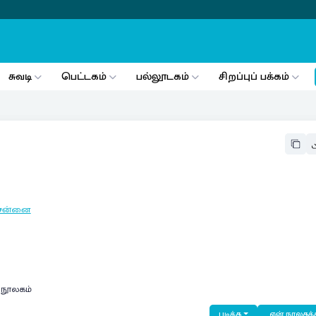
சுவடி
பெட்டகம்
பல்லூடகம்
சிறப்புப் பக்கம்
ென்னை
் நூலகம்
படிக்க
என் நூலகத்த