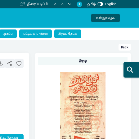
தமிழ்
English
திரைப்படிப்பி
A-
A
A+
A
உள்நுழைக
பட்டியல் பார்வை
முகப்பு
சிறப்பு தேடல்
Back
இதழ்
ில் சேர்க்க