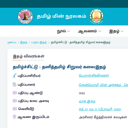
நூல்
ஆவணம்
இதழ்
முகப்பு
இதழ்
பருவ இதழ்
தமிழ்ச்சிட்டு : தனித்தமிழ் சிறுவர் கலைஇதழ்
இதழ் விவரங்கள்
தமிழ்ச்சிட்டு : தனித்தமிழ் சிறுவர் கலைஇதழ்
பெருஞ்சித்திரனார்
பதிப்பாசிரியர்
பதிப்பாளர்
தென்மொழி மின் அச்சகம்
:
ச
பதிப்பு ஆண்டு
1992
பதிப்பு கால அளவு
மாத இதழ்
வெளியீடு
Vol. 21, no. 9 (பிப்ரவரி, 1992)
ஆவண இருப்பிடம்
அரசினர் கீழ்த்திசைச் சுவடிகள