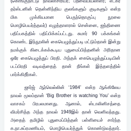
(கொங்குநாட்டு நாவலாசிரியர்; பறவையியலாளர்; எட்கர்
தர்ஸ்டனின் தென்னிந்திய குலங்களும் குடிகளும் என்ற
மிக முக்கியமான பெருந்தொகுப்பு நூலை
மொழிபெயர்த்தவர்) எழுத்தாளரால் சென்னை, ஐந்திணை
பதிப்பகத்தில் பதிப்பிக்கப்பட்டது. சுமார் 90 பக்கங்கள்
கொண்ட இந்நூலின் கையெழுத்துப்படி மட்டும்தான் இன்று
நமக்குக் கிடைக்கக்கூடிய புதுமைப்பித்தனின் அரிதான
ஒரே கையெழுத்துப் பிரதி. அந்தக் கையெழுத்துப்படியின்
படப்பிரதி வடிவத்தைத் தான் நீங்கள் இத்தளத்தில்
பார்க்கிறீர்கள்.
ஜார்ஜ் ஆர்வெல்லின் ‘1984’ என்ற ஆங்கிலேய
நாவல் மூலம்தான் ‘Big Brother is watching You’ என்ற
வாசகம் பிரபலமானது. ஆனால், ஸ்டாலினிசத்தை
விமர்சித்த அந்த நாவல் 1949இல் தான் வெளிவந்தது.
அதைத் தமிழில் புதுமைப்பித்தன் பள்ளியைச் சார்ந்த
க.நா.சுப்ரமணியம், மொழிபெயர்த்துக் கொண்டுவந்தார்.