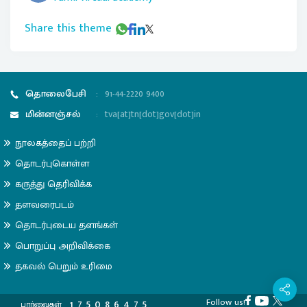
Share this theme
தொலைபேசி
:
91-44-2220 9400
மின்னஞ்சல்
:
tva[at]tn[dot]gov[dot]in
நூலகத்தைப் பற்றி
தொடர்புகொள்ள
கருத்து தெரிவிக்க
தளவரைபடம்
தொடர்புடைய தளங்கள்
பொறுப்பு அறிவிக்கை
தகவல் பெறும் உரிமை
Follow us!
1
7
5
0
8
6
4
7
5
பார்வைகள்