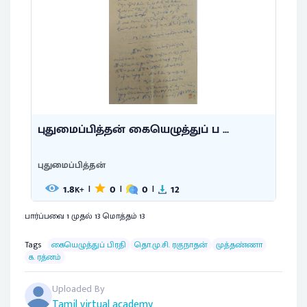
புதுமைப்பித்தன் கையெழுத்துப் ப ...
புதுமைப்பித்தன்
1.8
0
0
12
|
|
|
K+
பார்ப்பவை 1 முதல் 13 மொத்தம் 13
Tags
கையெழுத்துப் பிரதி
தொ.மு.சி. ரகுநாதன்
முத்தண்ணா
க. ரத்னம்
Uploaded By
Tamil virtual academy