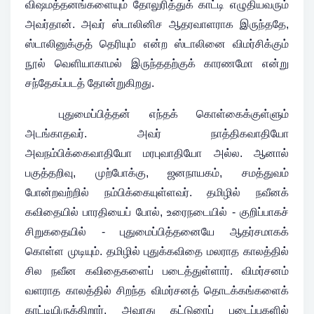
விஷமத்தனங்களையும் தோலுரித்துக் காட்டி எழுதியவரும்
அவர்தான். அவர் ஸ்டாலினிச ஆதரவாளராக இருந்ததே,
ஸ்டாலினுக்குத் தெரியும் என்ற ஸ்டாலினை விமர்சிக்கும்
நூல் வெளியாகாமல் இருந்ததற்குக் காரணமோ என்று
சந்தேகப்படத் தோன்றுகிறது.
புதுமைப்பித்தன் எந்தக் கொள்கைக்குள்ளும்
அடங்காதவர். அவர் நாத்திகவாதியோ
அவநம்பிக்கைவாதியோ மரபுவாதியோ அல்ல. ஆனால்
பகுத்தறிவு, முற்போக்கு, ஜனநாயகம், சமத்துவம்
போன்றவற்றில் நம்பிக்கையுள்ளவர். தமிழில் நவீனக்
கவிதையில் பாரதியைப் போல், உரைநடையில் - குறிப்பாகச்
சிறுகதையில் - புதுமைப்பித்தனையே ஆதர்சமாகக்
கொள்ள முடியும். தமிழில் புதுக்கவிதை மலராத காலத்தில்
சில நவீன கவிதைகளைப் படைத்துள்ளார். விமர்சனம்
வளராத காலத்தில் சிறந்த விமர்சனத் தொடக்கங்களைக்
காட்டியிருக்கிறார். அவரது கட்டுரைப் படைப்புகளில்