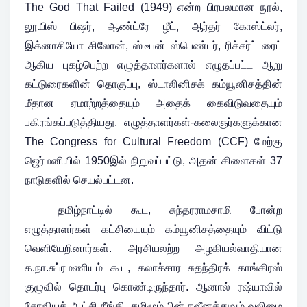
The God That Failed (1949) என்ற பிரபலமான நூல்,
லூயிஸ் பிஷர், ஆண்ட்ரே ழீட், ஆர்தர் கோஸ்ட்லர்,
இக்னாசியோ சிலோன், ஸ்டீபன் ஸ்பெண்டர், ரிச்சர்ட் ரைட்
ஆகிய புகழ்பெற்ற எழுத்தாளர்களால் எழுதப்பட்ட ஆறு
கட்டுரைகளின் தொகுப்பு, ஸ்டாலினிசக் கம்யூனிசத்தின்
மீதான ஏமாற்றத்தையும் அதைக் கைவிடுவதையும்
பகிரங்கப்படுத்தியது. எழுத்தாளர்கள்-கலைஞர்களுக்கான
The Congress for Cultural Freedom (CCF) மேற்கு
ஜெர்மனியில் 1950இல் நிறுவப்பட்டு, அதன் கிளைகள் 37
நாடுகளில் செயல்பட்டன.
தமிழ்நாட்டில் கூட, சுந்தரராமசாமி போன்ற
எழுத்தாளர்கள் கட்சியையும் கம்யூனிசத்தையும் விட்டு
வெளியேறினார்கள். அரசியலற்ற அழகியல்வாதியான
க.நா.சுப்ரமணியம் கூட, கலாச்சார சுதந்திரக் காங்கிரஸ்
குழுவில் தொடர்பு கொண்டிருந்தார். ஆனால் ரஷ்யாவில்
சோவியத் ஆட்சி நீங்கி, தமிழும் பின் நவீனத்துவம் வலிமை