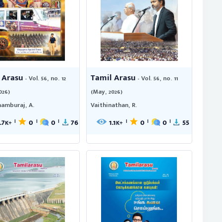
 Arasu
Tamil Arasu
- Vol. 56, no. 12
- Vol. 56, no. 11
026)
(May, 2026)
hamburaj, A.
Vaithinathan, R.
.7
0
0
76
1.1
0
0
55
|
|
|
|
|
|
K+
K+