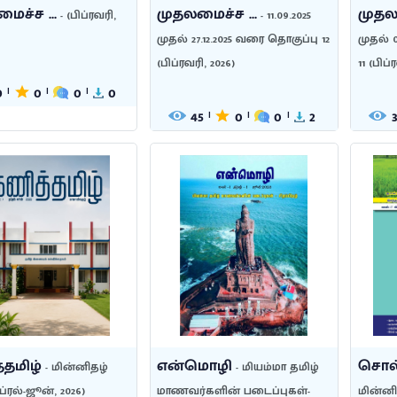
ைச்ச ...
முதலமைச்ச ...
முதலம
- (பிப்ரவரி,
- 11.09.2025
முதல் 27.12.2025 வரை தொகுப்பு 12
முதல் 
(பிப்ரவரி, 2026)
11 (பிப்
9
0
0
0
|
|
|
45
0
0
2
|
|
|
தமிழ்
என்மொழி
சொல
- மின்னிதழ்
- மியம்மா தமிழ்
ஏப்ரல்-ஜூன், 2026)
மாணவர்களின் படைப்புகள்-
மின்னி