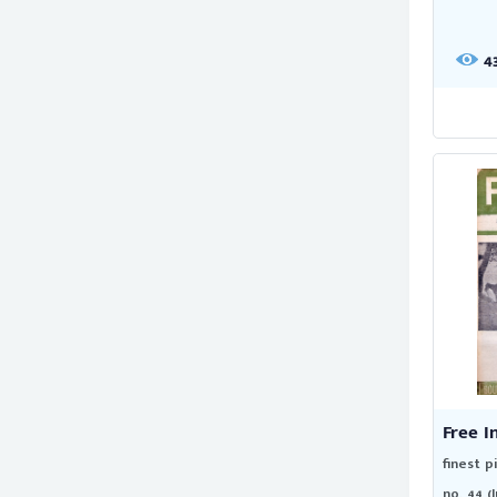
4
Free I
finest p
no. 44 (J