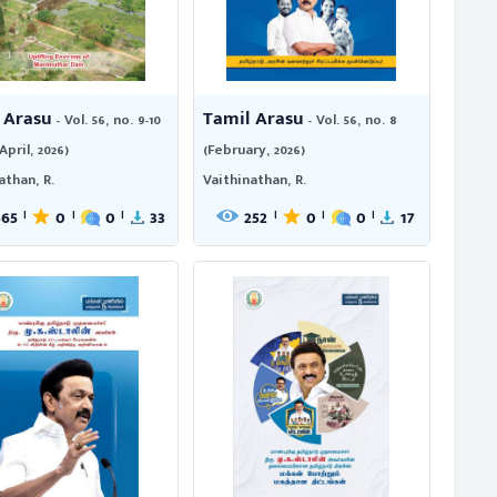
 Arasu
Tamil Arasu
- Vol. 56, no. 9-10
- Vol. 56, no. 8
April, 2026)
(February, 2026)
athan, R.
Vaithinathan, R.
565
0
0
33
252
0
0
17
|
|
|
|
|
|