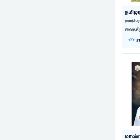
தமிழர
(மார்ச்-ஏ
வைத்தி
3
மாண்ப