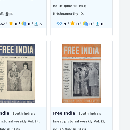
no. 37 (June 10, 1973)
ி, இரா.
Krishnamurthy, D.
467
0
0
6
9
0
0
0
|
|
|
|
|
|
India
Free India
- South India's
- South India's
pictorial weekly Vol. 34,
finest pictorial weekly Vol. 33,
July 01, 1973)
no. 40 (July 02, 1972)