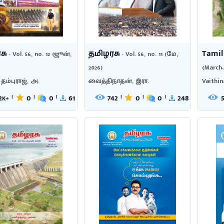
சு
தமிழரசு
Tamil
- Vol. 56, no. 12 (ஜூன்,
- Vol. 56, no. 11 (மே,
2026)
(March-
ம்புராஜ், அ.
வைத்திநாதன், இரா.
Vaithin
2
0
0
61
742
0
0
248
|
|
|
|
|
|
K+