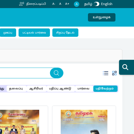
தமிழ்
English
திரைப்படிப்பி
A-
A
A+
A
உள்நுழைக
பட்டியல் பார்வை
முகப்பு
சிறப்பு தேடல்
்து
தலைப்பு
ஆசிரியர்
பதிப்பு ஆண்டு
பார்வை
பதிவேற்றம்