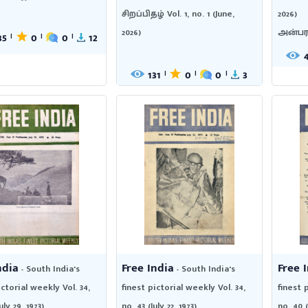
சிறப்பிதழ் Vol. 1, no. 1 (June,
2026)
2026)
அன்பரச
35
0
0
12
|
|
|
131
0
0
3
|
|
|
ndia
Free India
Free 
- South India's
- South India's
ictorial weekly Vol. 34,
finest pictorial weekly Vol. 34,
finest 
uly 29, 1973)
no. 43 (July 22, 1973)
no. 40 (