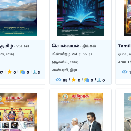
தமிழ்
சொல்வயல்
Tamil
- Vol. 348
- திங்கள்
05, 2026)
மின்னிதழ் Vol. 7, no. 75
(June, 2
(ஆகஸ்ட், 2026)
Arun T
அன்பரசி, இரா.
07
0
0
3
1
|
|
|
88
0
0
0
|
|
|