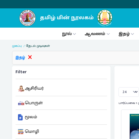
நூல்
ஆவணம்
இதழ்
முகப்பு
தேடல் முடிவுகள்
இதழ்
Filter
ஆசிரியர்
பொருள்
பார்ப்பவை 1 
மூலம்
மொழி