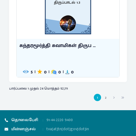
திருப்பாடல் 1.3
சுந்தரமூர்த்தி சுவாமிகள் திருப ...
5
0
0
0
|
|
|
பார்ப்பவை 1 முதல் 24 மொத்தம் 92,771
1
2
தொலைபேசி
:
91-44-2220 9400
மின்னஞ்சல்
:
tva[at]tn[dot]gov[dot]in