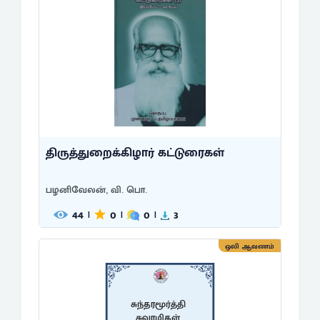
திருத்துறைக்கிழார் கட்டுரைகள்
பழனிவேலன், வி. பொ.
44
0
0
3
|
|
|
ஒலி ஆவணம்
சுந்தரமூர்த்தி
சுவாமிகள்