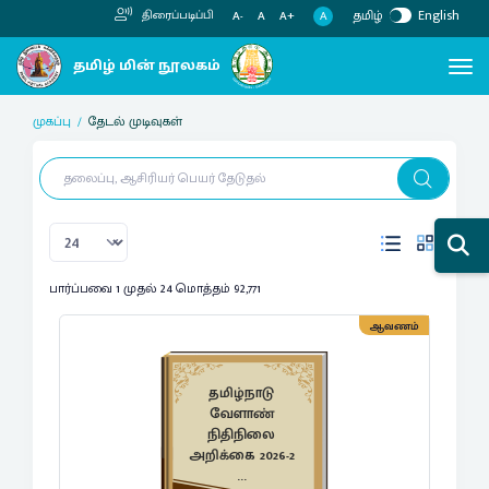
தமிழ்
English
திரைப்படிப்பி
A
A-
A
A+
முகப்பு
தேடல் முடிவுகள்
பார்ப்பவை 1 முதல் 24 மொத்தம் 92,771
ஆவணம்
தமிழ்நாடு
வேளாண்
நிதிநிலை
அறிக்கை 2026-2
...