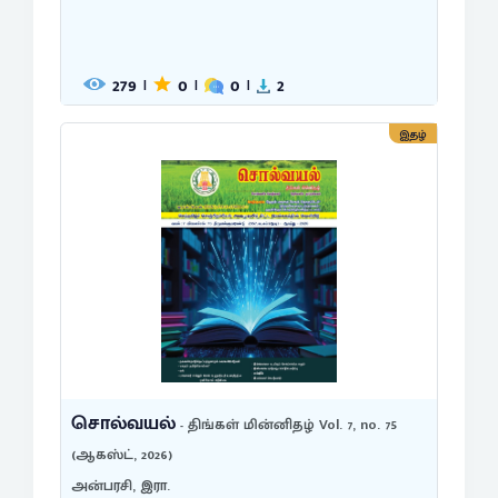
279
0
0
2
|
|
|
இதழ்
சொல்வயல்
- திங்கள் மின்னிதழ் Vol. 7, no. 75
(ஆகஸ்ட், 2026)
அன்பரசி, இரா.