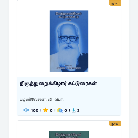
நூல்
திருத்துறைக்கிழார் கட்டுரைகள்
பழனிவேலன், வி. பொ.
100
0
0
2
|
|
|
நூல்