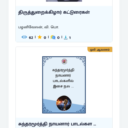
திருத்துறைக்கிழார் கட்டுரைகள்
பழனிவேலன், வி. பொ.
62
0
0
1
|
|
|
ஒலி ஆவணம்
சுந்தரமூர்த்தி
நாயனார்
பாடல்களில்
இசை நல ...
சுந்தரமூர்த்தி நாயனார் பாடல்கள ...