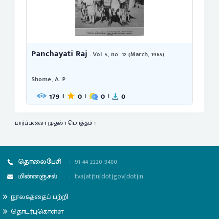
Panchayati Raj
- Vol. 5, no. 12 (March, 1965)
Shome, A. P.
179
0
0
0
|
|
|
பார்ப்பவை 1 முதல் 1 மொத்தம் 1
தொலைபேசி
:
91-44-2220 9400
மின்னஞ்சல்
:
tva[at]tn[dot]gov[dot]in
நூலகத்தைப் பற்றி
தொடர்புகொள்ள