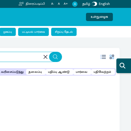
தமிழ்
English
திரைப்படிப்பி
A-
A
A+
A
உள்நுழைக
பட்டியல் பார்வை
முகப்பு
சிறப்பு தேடல்
வரிசைப்படுத்து
தலைப்பு
பதிப்பு ஆண்டு
பார்வை
பதிவேற்றம்