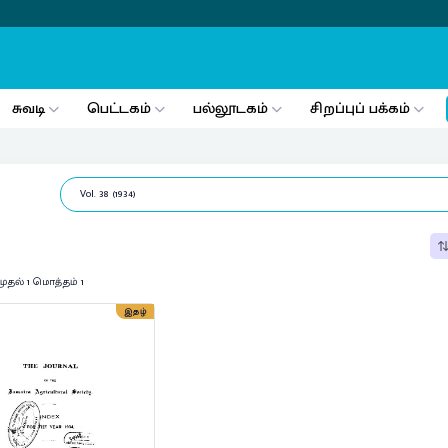
சுவடி
பெட்டகம்
பல்லூடகம்
சிறப்புப் பக்கம்
முதல் 1 மொத்தம் 1
இதழ்