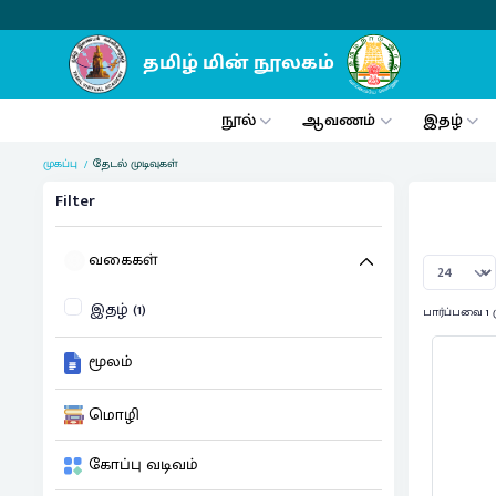
நூல்
ஆவணம்
இதழ்
முகப்பு
தேடல் முடிவுகள்
Filter
வகைகள்
இதழ் (1)
பார்ப்பவை 1 
மூலம்
மொழி
கோப்பு வடிவம்