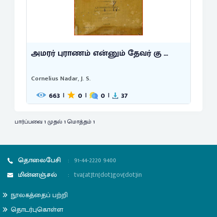
அமரர் புராணம் என்னும் தேவர் கு ...
Cornelius Nadar, J. S.
663
0
0
37
|
|
|
பார்ப்பவை 1 முதல் 1 மொத்தம் 1
தொலைபேசி
:
91-44-2220 9400
மின்னஞ்சல்
:
tva[at]tn[dot]gov[dot]in
நூலகத்தைப் பற்றி
தொடர்புகொள்ள