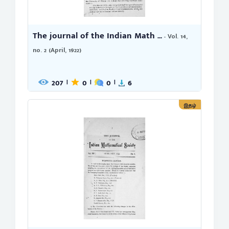
The journal of the Indian Math ...
- Vol. 14,
no. 2 (April, 1922)
207
0
0
6
|
|
|
இதழ்