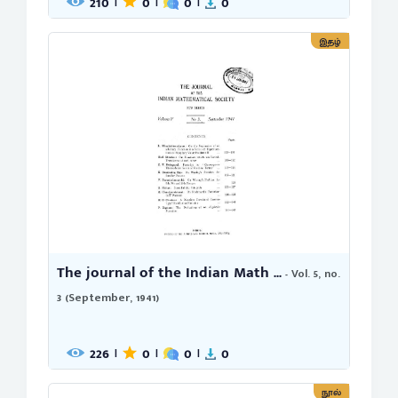
210
0
0
0
|
|
|
இதழ்
The journal of the Indian Math ...
- Vol. 5, no.
3 (September, 1941)
226
0
0
0
|
|
|
நூல்