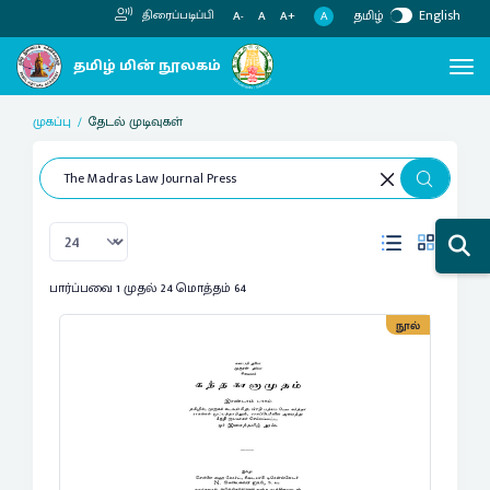
தமிழ்
English
திரைப்படிப்பி
A
A-
A
A+
முகப்பு
தேடல் முடிவுகள்
பார்ப்பவை 1 முதல் 24 மொத்தம் 64
நூல்