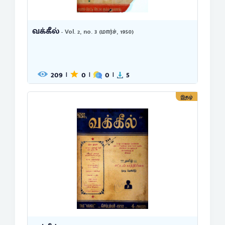
வக்கீல்
- Vol. 2, no. 3 (மார்ச், 1950)
209
0
0
5
|
|
|
இதழ்