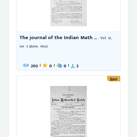
The journal of the Indian Math ...
- Vol. 13,
no. 3 (June, 1922)
203
0
0
2
|
|
|
இதழ்