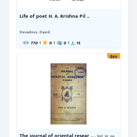
Life of poet H. A. Krishna Pil ...
Devadoss, David
770
0
0
15
|
|
|
இதழ்
The journal of oriental resear ...
- Vol. 10, no.