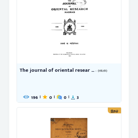
The journal of oriental resear ...
- (1929)
196
0
0
3
|
|
|
இதழ்