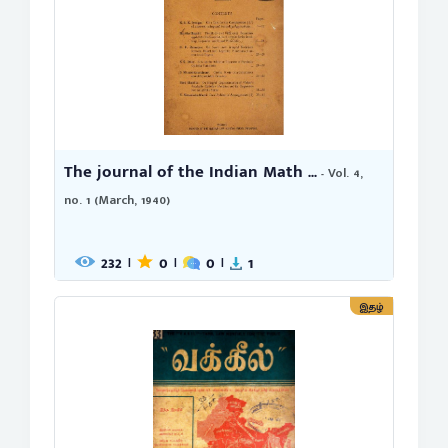
The journal of the Indian Math ...
- Vol. 4,
no. 1 (March, 1940)
232
0
0
1
|
|
|
இதழ்