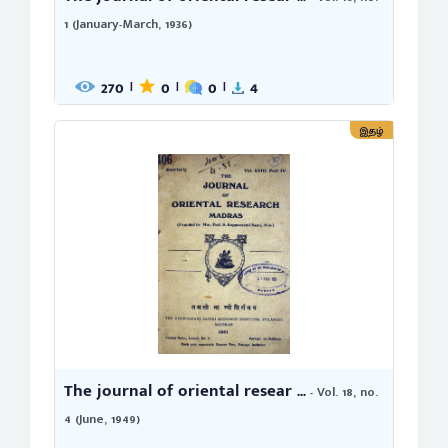
1 (January-March, 1936)
270
0
0
4
|
|
|
இதழ்
The journal of oriental resear ...
- Vol. 18, no.
4 (June, 1949)