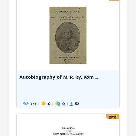
Autobiography of M. R. Ry. Kom ...
1
0
0
52
|
|
|
K+
இதழ்