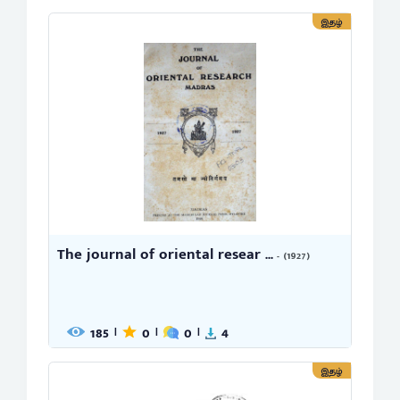
இதழ்
The journal of oriental resear ...
- (1927)
185
0
0
4
|
|
|
இதழ்