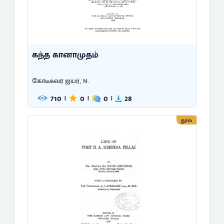
கந்த கானாமுதம்
கோடீசுவர ஜயர், N.
710
0
0
28
|
|
|
நூல்