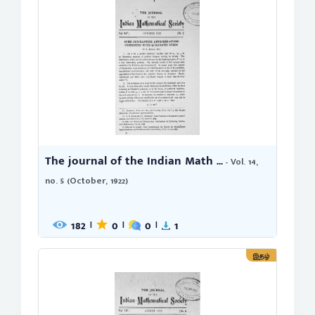
The journal of the Indian Math ...
- Vol. 14,
no. 5 (October, 1922)
182
0
0
1
|
|
|
இதழ்