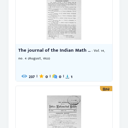
The journal of the Indian Math ...
- Vol. 14,
no. 4 (August, 1922)
237
0
0
1
|
|
|
இதழ்