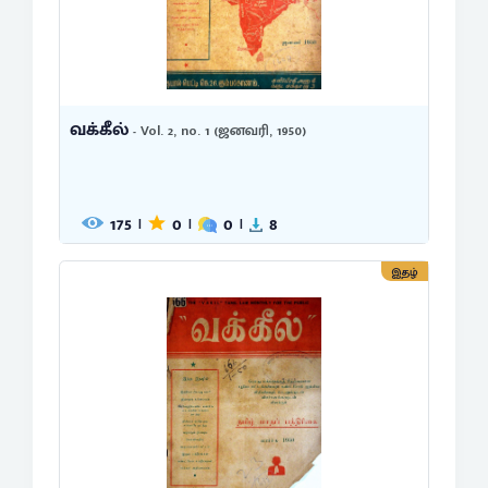
வக்கீல்
- Vol. 2, no. 1 (ஜனவரி, 1950)
175
0
0
8
|
|
|
இதழ்