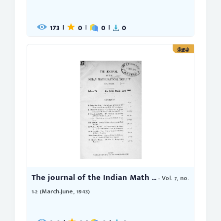
173
0
0
0
|
|
|
இதழ்
The journal of the Indian Math ...
- Vol. 7, no.
1-2 (March-June, 1943)