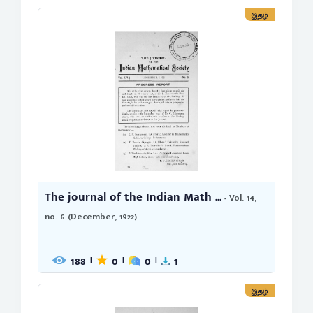
இதழ்
The journal of the Indian Math ...
- Vol. 14,
no. 6 (December, 1922)
188
0
0
1
|
|
|
இதழ்