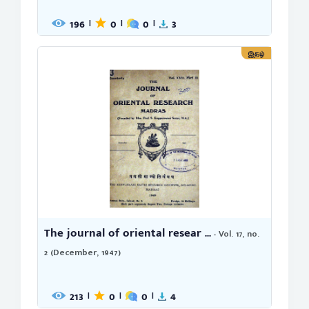
196
0
0
3
|
|
|
இதழ்
The journal of oriental resear ...
- Vol. 17, no.
2 (December, 1947)
213
0
0
4
|
|
|