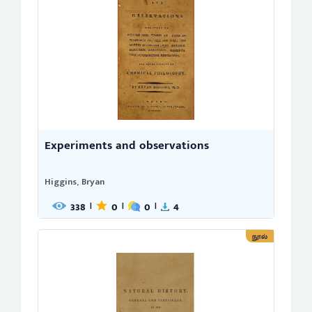
Experiments and observations
Higgins, Bryan
338
0
0
4
|
|
|
நூல்