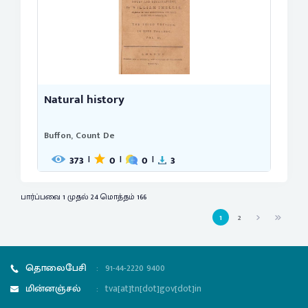
Natural history
Buffon, Count De
373
0
0
3
|
|
|
பார்ப்பவை 1 முதல் 24 மொத்தம் 166
1
2
தொலைபேசி
:
91-44-2220 9400
மின்னஞ்சல்
:
tva[at]tn[dot]gov[dot]in