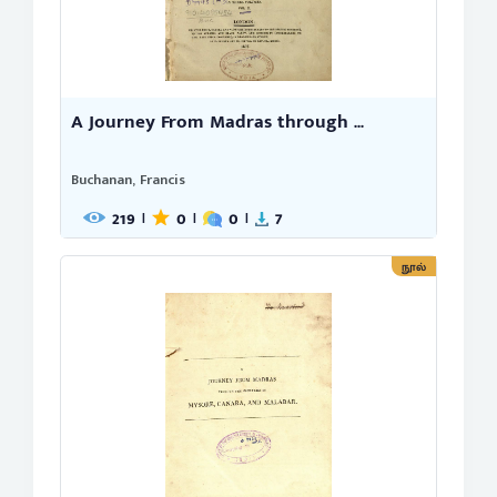
A Journey From Madras through ...
Buchanan, Francis
219
0
0
7
|
|
|
நூல்