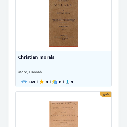
Christian morals
More, Hannah
349
0
0
9
|
|
|
நூல்