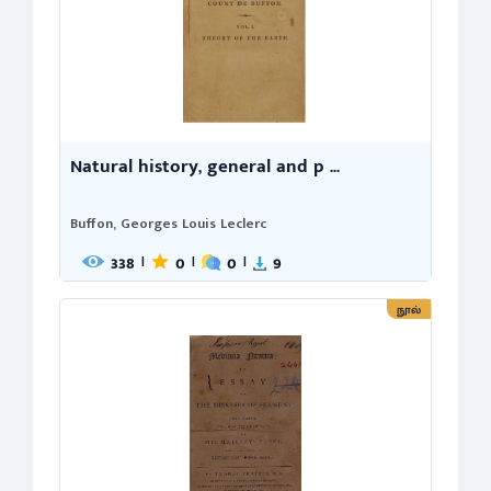
Natural history, general and p ...
Buffon, Georges Louis Leclerc
338
0
0
9
|
|
|
நூல்