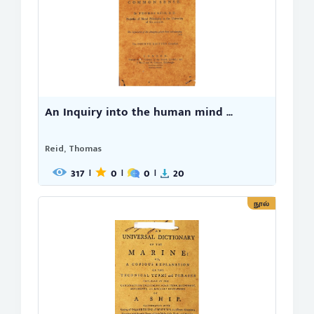
An Inquiry into the human mind ...
Reid, Thomas
317
0
0
20
|
|
|
நூல்