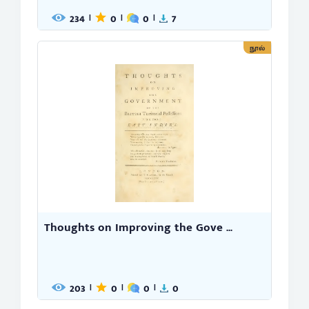
234
0
0
7
|
|
|
நூல்
Thoughts on Improving the Gove ...
203
0
0
0
|
|
|