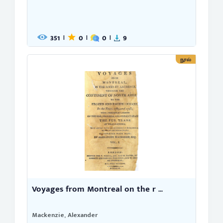
351
0
0
9
|
|
|
நூல்
Voyages from Montreal on the r ...
Mackenzie, Alexander