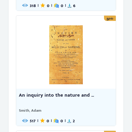
318
0
0
6
|
|
|
நூல்
An inquiry into the nature and ...
Smith, Adam
517
0
0
2
|
|
|