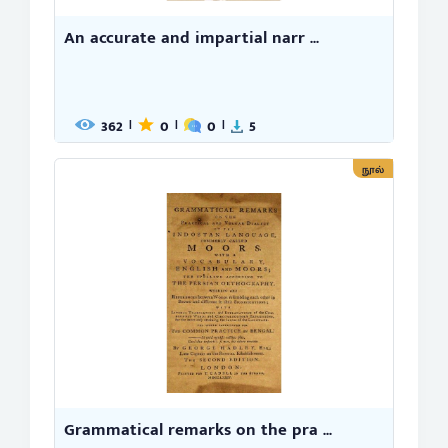
An accurate and impartial narr ...
362
0
0
5
|
|
|
நூல்
Grammatical remarks on the pra ...