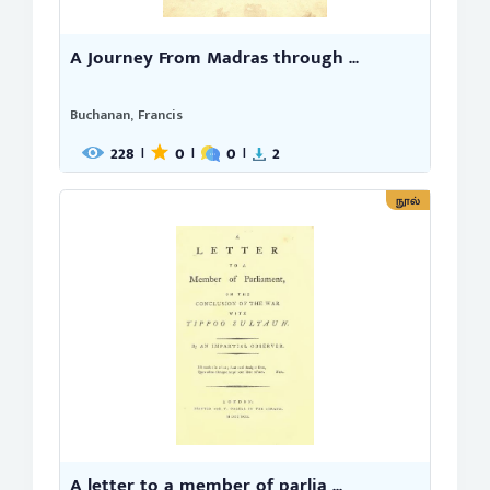
A Journey From Madras through ...
Buchanan, Francis
228
0
0
2
|
|
|
நூல்
A letter to a member of parlia ...