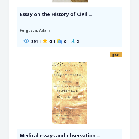
Essay on the History of Civil ...
Ferguson, Adam
391
0
0
2
|
|
|
நூல்
Medical essays and observation ...