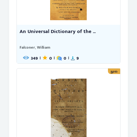
An Universal Dictionary of the ...
Falconer, William
349
0
0
9
|
|
|
நூல்