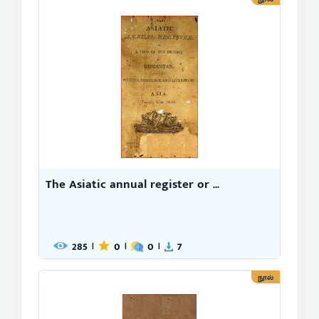
The Asiatic annual register or ...
285
0
0
7
|
|
|
நூல்