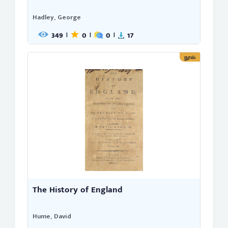
Hadley, George
349
0
0
17
|
|
|
நூல்
The History of England
Hume, David