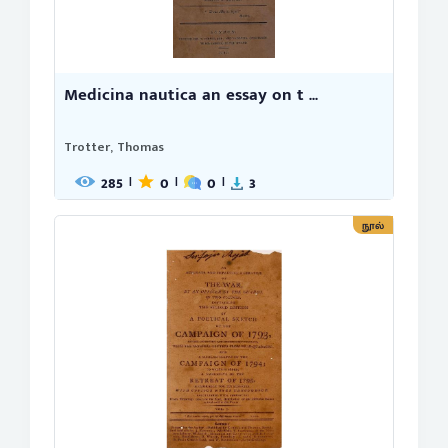
Medicina nautica an essay on t ...
Trotter, Thomas
285
0
0
3
|
|
|
நூல்