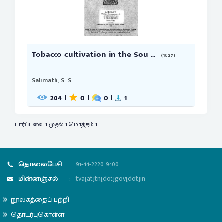
Tobacco cultivation in the Sou ...
- (1927)
Salimath, S. S.
204
0
0
1
|
|
|
பார்ப்பவை 1 முதல் 1 மொத்தம் 1
தொலைபேசி
:
91-44-2220 9400
மின்னஞ்சல்
:
tva[at]tn[dot]gov[dot]in
நூலகத்தைப் பற்றி
தொடர்புகொள்ள