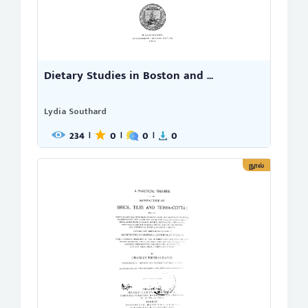
Dietary Studies in Boston and ...
Lydia Southard
234
0
0
0
|
|
|
நூல்