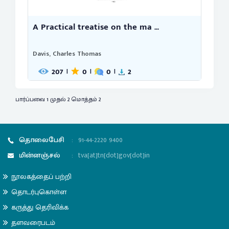
A Practical treatise on the ma ...
Davis, Charles Thomas
207
0
0
2
|
|
|
பார்ப்பவை 1 முதல் 2 மொத்தம் 2
தொலைபேசி
:
91-44-2220 9400
மின்னஞ்சல்
:
tva[at]tn[dot]gov[dot]in
நூலகத்தைப் பற்றி
தொடர்புகொள்ள
கருத்து தெரிவிக்க
தளவரைபடம்