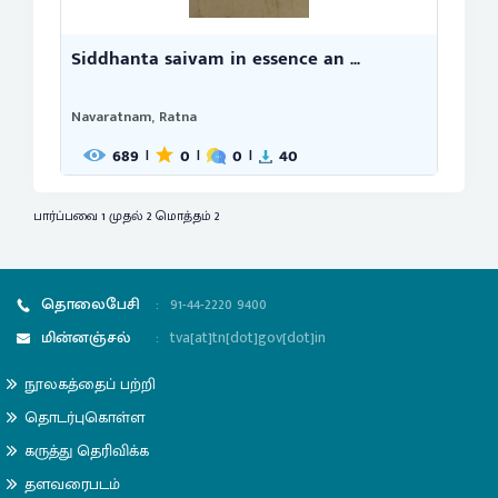
Siddhanta saivam in essence an ...
Navaratnam, Ratna
689
0
0
40
|
|
|
பார்ப்பவை 1 முதல் 2 மொத்தம் 2
தொலைபேசி
:
91-44-2220 9400
மின்னஞ்சல்
:
tva[at]tn[dot]gov[dot]in
நூலகத்தைப் பற்றி
தொடர்புகொள்ள
கருத்து தெரிவிக்க
தளவரைபடம்