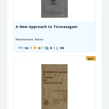
A New Approach to Tiruvasagam
Navaratnam, Ratna
1
0
0
99
|
|
|
K+
நூல்