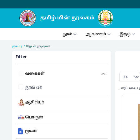
நூல்
ஆவணம்
இதழ்
முகப்பு
தேடல் முடிவுகள்
Filter
வகைகள்
நூல் (24)
பார்ப்பவை 1 
ஆசிரியர்
பொருள்
மூலம்