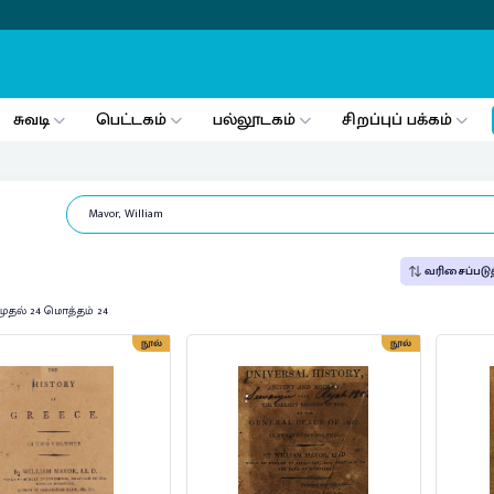
சுவடி
பெட்டகம்
பல்லூடகம்
சிறப்புப் பக்கம்
வரிசைப்படுத
முதல் 24 மொத்தம் 24
நூல்
நூல்