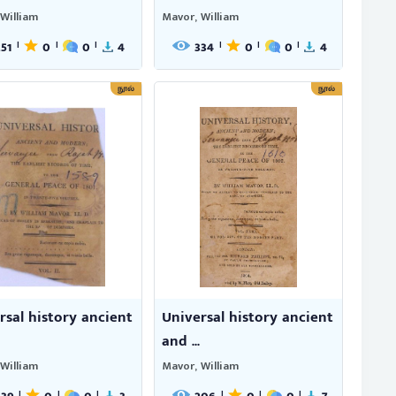
William
Mavor, William
251
0
0
4
334
0
0
4
|
|
|
|
|
|
நூல்
நூல்
rsal history ancient
Universal history ancient
and ...
William
Mavor, William
|
|
|
|
|
|