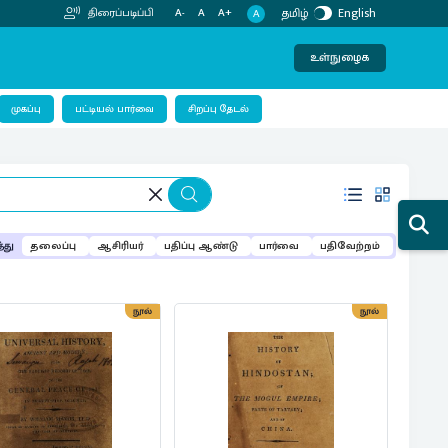
தமிழ்
English
திரைப்படிப்பி
A-
A
A+
A
உள்நுழைக
பட்டியல் பார்வை
முகப்பு
சிறப்பு தேடல்
்து
தலைப்பு
ஆசிரியர்
பதிப்பு ஆண்டு
பார்வை
பதிவேற்றம்
நூல்
நூல்