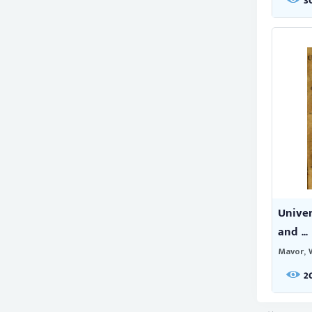
3
Univer
and ...
Mavor, 
2