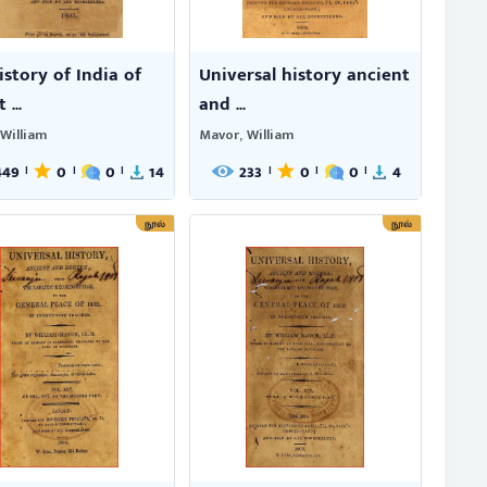
istory of India of
Universal history ancient
 ...
and ...
William
Mavor, William
449
0
0
14
233
0
0
4
|
|
|
|
|
|
நூல்
நூல்