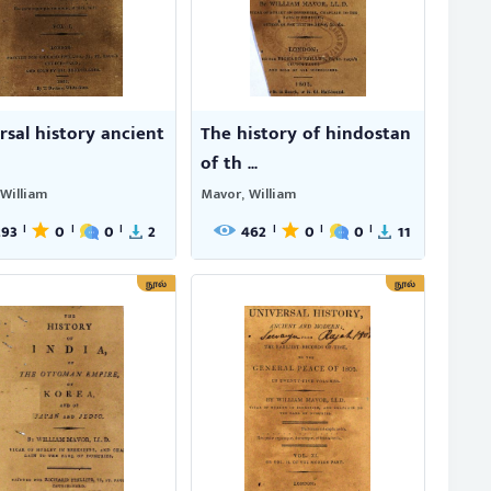
rsal history ancient
The history of hindostan
of th ...
William
Mavor, William
293
0
0
2
462
0
0
11
|
|
|
|
|
|
நூல்
நூல்