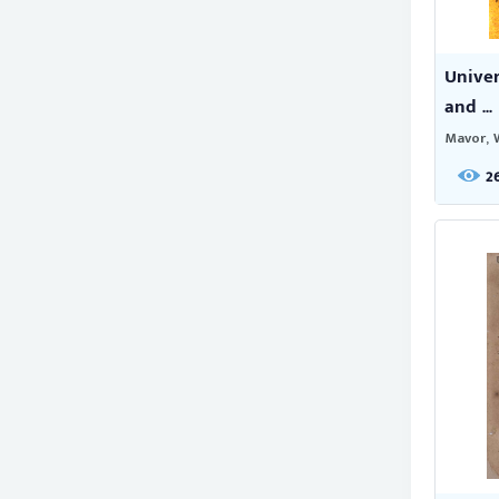
Univer
and ...
Mavor, 
2