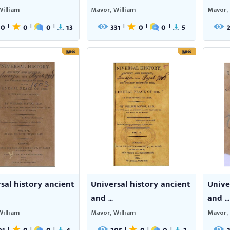
William
Mavor, William
Mavor, 
10
0
0
13
331
0
0
5
|
|
|
|
|
|
நூல்
நூல்
sal history ancient
Universal history ancient
Unive
and ...
and ...
William
Mavor, William
Mavor, 
|
|
|
|
|
|