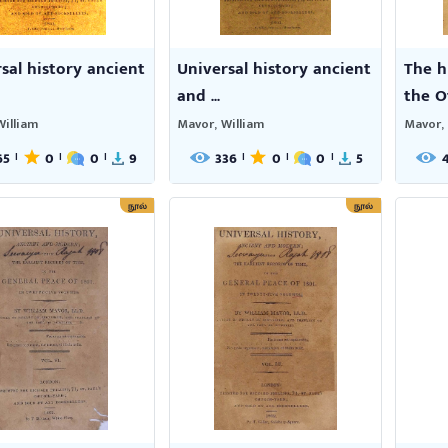
sal history ancient
Universal history ancient
The h
and ...
the Ot
William
Mavor, William
Mavor, 
65
0
0
9
336
0
0
5
|
|
|
|
|
|
நூல்
நூல்