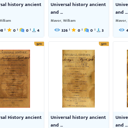
sal history ancient
Universal history ancient
Unive
and ...
and ...
William
Mavor, William
Mavor, 
98
0
0
4
326
0
0
3
|
|
|
|
|
|
நூல்
நூல்
sal History ancient
Universal history ancient
Unive
and ...
and ...