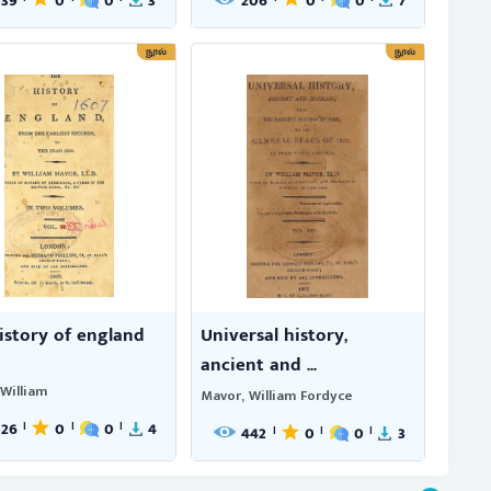
339
0
0
3
206
0
0
7
நூல்
நூல்
istory of england
Universal history,
ancient and ...
William
Mavor, William Fordyce
326
0
0
4
|
|
|
442
0
0
3
|
|
|