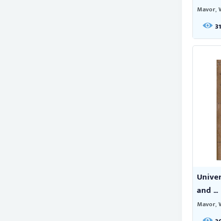
Mavor, 
3
Univer
and ...
Mavor, 