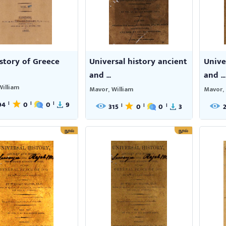
story of Greece
Universal history ancient
Unive
and ...
and ...
William
Mavor, William
Mavor, 
94
0
0
9
|
|
|
315
0
0
3
|
|
|
நூல்
நூல்