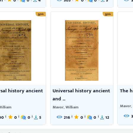
01
0
0
4
305
0
0
3
நூல்
நூல்
sal history ancient
Universal history ancient
The h
and ...
Mavor, 
William
Mavor, William
00
0
0
5
216
0
0
12
|
|
|
|
|
|