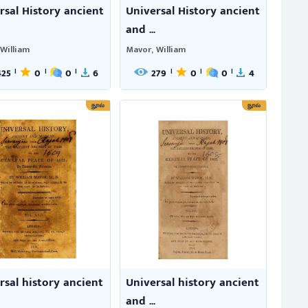
rsal History ancient
Universal History ancient
and ...
William
Mavor, William
425
0
0
6
279
0
0
4
|
|
|
|
|
|
நூல்
நூல்
rsal history ancient
Universal history ancient
and ...